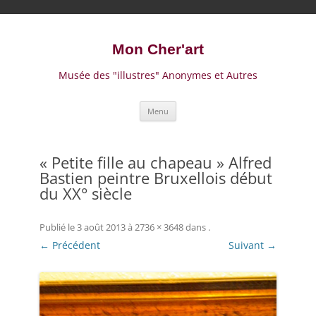
Mon Cher'art
Musée des "illustres" Anonymes et Autres
A
Menu
l
l
e
r
a
« Petite fille au chapeau » Alfred
u
Bastien peintre Bruxellois début
c
o
du XX° siècle
n
t
e
n
Publié le
3 août 2013
à
2736 × 3648
dans
.
u
← Précédent
Suivant →