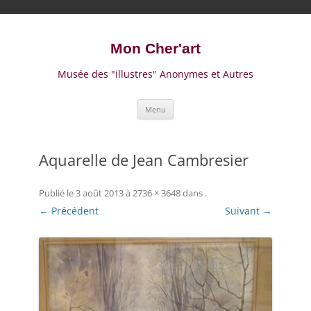
Mon Cher'art
Musée des "illustres" Anonymes et Autres
A
Menu
l
l
e
r
a
Aquarelle de Jean Cambresier
u
c
o
n
Publié le
3 août 2013
à
2736 × 3648
dans
.
t
← Précédent
e
Suivant →
n
u