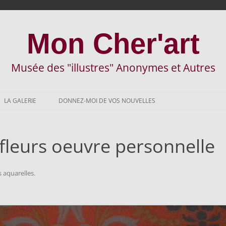
Mon Cher'art
Musée des "illustres" Anonymes et Autres
A
l
LA GALERIE
DONNEZ-MOI DE VOS NOUVELLES
l
e
r
a
u
fleurs oeuvre personnelle
c
o
n
t
e
s aquarelles
.
n
u