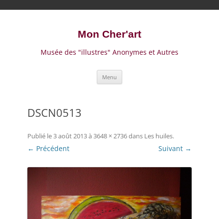
Mon Cher'art
Musée des "illustres" Anonymes et Autres
A
Menu
l
l
e
r
a
DSCN0513
u
c
o
n
Publié le
3 août 2013
à
3648 × 2736
dans
Les huiles
.
t
← Précédent
e
Suivant →
n
u