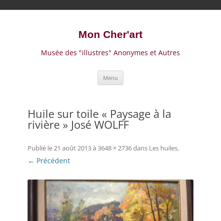
Mon Cher'art
Musée des "illustres" Anonymes et Autres
A
Menu
l
l
e
r
a
Huile sur toile « Paysage à la
u
rivière » José WOLFF
c
o
n
t
Publié le
21 août 2013
à
3648 × 2736
dans
Les huiles
.
e
n
← Précédent
u