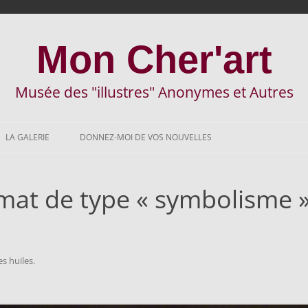
Mon Cher'art
Musée des "illustres" Anonymes et Autres
A
l
LA GALERIE
DONNEZ-MOI DE VOS NOUVELLES
l
e
r
a
u
mat de type « symbolisme ».
c
o
n
t
e
n
u
es huiles
.