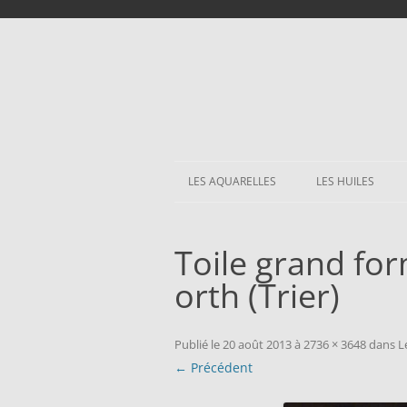
LES AQUARELLES
LES HUILES
Toile grand for
orth (Trier)
Publié le
20 août 2013
à
2736 × 3648
dans
L
← Précédent